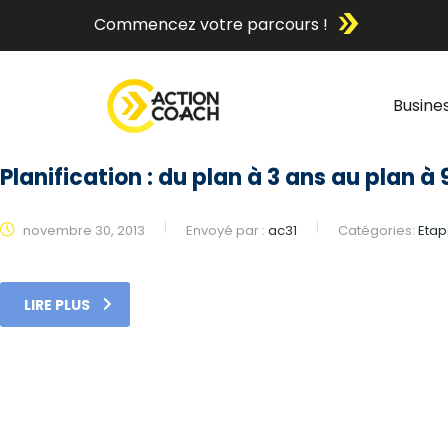
Commencez votre parcours !
Busine
Planification : du plan à 3 ans au plan à 
novembre 30, 2013
Envoyé par :
ac31
Catégories:
Etap
LIRE PLUS