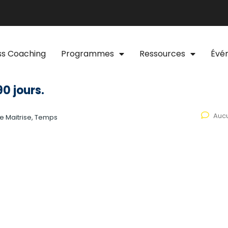
ss Coaching
Programmes
Ressources
Évé
90 jours.
Auc
e Maitrise, Temps