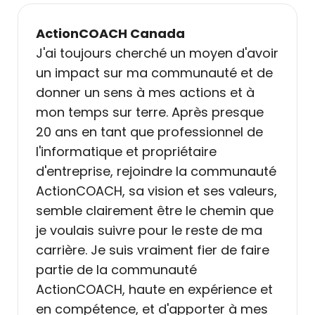
ActionCOACH Turquie
moyen d'avoir
À chaque séminaire auquel je
nauté et de
participe, j'ai l'impression qu
ions et à
passion pour le travail, mon
rès presque
enthousiasme et ma vision at
ssionnel de
des sommets. J'ai vu que j'att
aire
progressivement ces objectifs
la communauté
la fin des séminaires. Les valeu
 ses valeurs,
nous apportent sont vraiment
e chemin que
différentes, ma vision s'est e
reste de ma
élargie, j'ai choisi des objectif
fier de faire
grands pour moi-même et c
é
objectifs choisis me donnent
xpérience et
force incroyable.
orter à mes