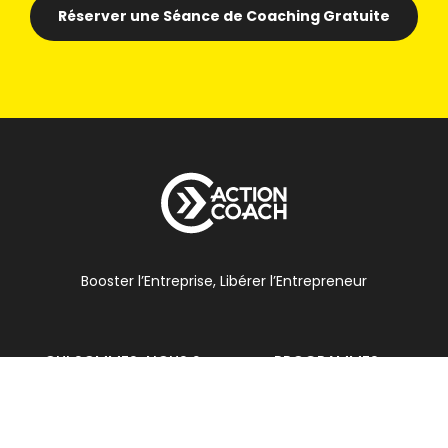
Réserver une Séance de Coaching Gratuite
Booster l’Entreprise, Libérer l’Entrepreneur
QUI SOMMES-NOUS ?
PROGRAMMES
Notre Histoire
12 Semaines MasterCLASS
L’équipe
Business Coaching 1-to-1